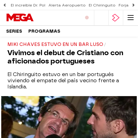
El increíble Dr. Pol
Alerta Aeropuerto
El Chiringuito
Forjado 
SERIES
PROGRAMAS
MIKI CHAVES ESTUVO EN UN BAR LUSO
Vivimos el debut de Cristiano con
aficionados portugueses
El Chiringuito estuvo en un bar portugués
viviendo el empate del país vecino frente a
Islandia.