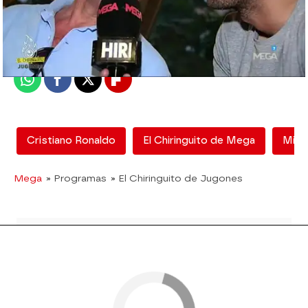
mega
Madrid
Publicado:
12 de febrero de 2018, 13:01
Whatsapp
Facebook
X
Flipboard
Cristiano Ronaldo
El Chiringuito de Mega
Miki
Mega
» Programas
» El Chiringuito de Jugones