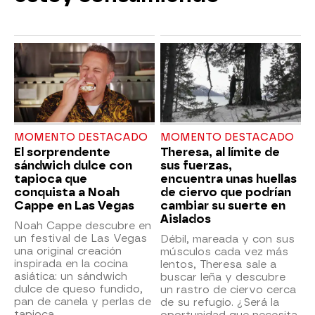
MOMENTO DESTACADO
MOMENTO DESTACADO
El sorprendente
Theresa, al límite de
sándwich dulce con
sus fuerzas,
tapioca que
encuentra unas huellas
conquista a Noah
de ciervo que podrían
Cappe en Las Vegas
cambiar su suerte en
Aislados
Noah Cappe descubre en
un festival de Las Vegas
Débil, mareada y con sus
una original creación
músculos cada vez más
inspirada en la cocina
lentos, Theresa sale a
asiática: un sándwich
buscar leña y descubre
dulce de queso fundido,
un rastro de ciervo cerca
pan de canela y perlas de
de su refugio. ¿Será la
tapioca.
oportunidad que necesita