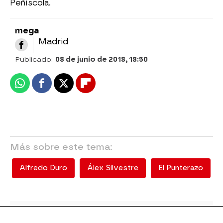
Peñíscola.
mega
Madrid
Publicado:
08 de junio de 2018, 18:50
Whatsapp
Facebook
X
Flipboard
Más sobre este tema:
Alfredo Duro
Álex Silvestre
El Punterazo