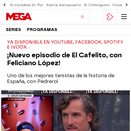
El increíble Dr. Pol
Alerta Aeropuerto
El Chiringuito
Forjado 
SERIES
PROGRAMAS
YA DISPONIBLE EN YOUTUBE, FACEBOOK, SPOTIFY
E IVOOX.
¡Nuevo episodio de El Cafelito, con
Feliciano López!
Uno de los mejores tenistas de la historia de
España, con Pedrerol