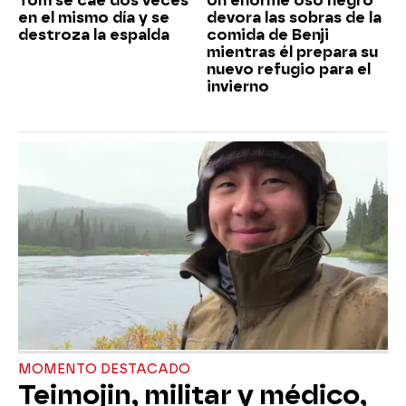
Tom se cae dos veces
Un enorme oso negro
en el mismo día y se
devora las sobras de la
destroza la espalda
comida de Benji
mientras él prepara su
nuevo refugio para el
invierno
MOMENTO DESTACADO
Teimojin, militar y médico,