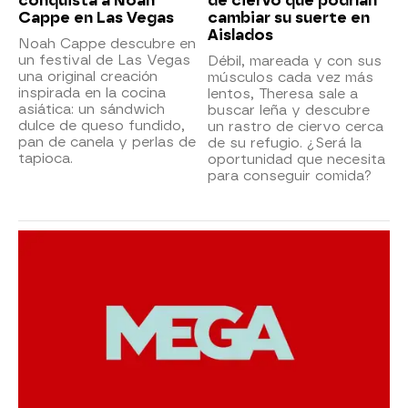
conquista a Noah
de ciervo que podrían
Cappe en Las Vegas
cambiar su suerte en
Aislados
Noah Cappe descubre en
un festival de Las Vegas
Débil, mareada y con sus
una original creación
músculos cada vez más
inspirada en la cocina
lentos, Theresa sale a
asiática: un sándwich
buscar leña y descubre
dulce de queso fundido,
un rastro de ciervo cerca
pan de canela y perlas de
de su refugio. ¿Será la
tapioca.
oportunidad que necesita
para conseguir comida?