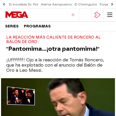
El increíble Dr. Pol
Alerta Aeropuerto
El Chiringuito
Forjado 
SERIES
PROGRAMAS
LA REACCIÓN MÁS CALIENTE DE RONCERO AL
BALÓN DE ORO
"Pantomima...¡otra pantomima!"
¡Uffffff! Ojo a la reacción de Tomás Roncero,
que ha explotado con el anuncio del Balón de
Oro a Leo Messi.
El Chiringuito