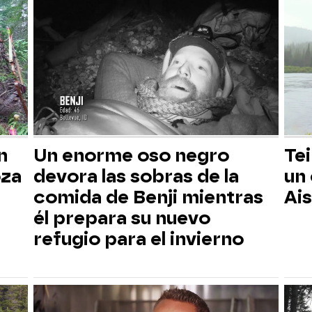
n
Un enorme oso negro
Tei
oza
devora las sobras de la
un
comida de Benji mientras
Ai
él prepara su nuevo
refugio para el invierno