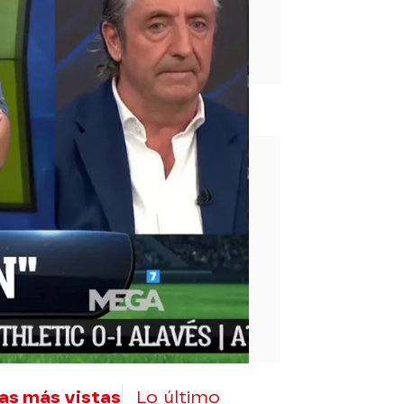
rd
as más vistas
Lo último