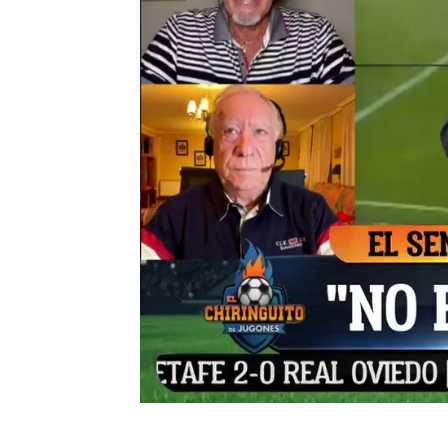
El Chiringuito
Publicado:
15 de septiembre de 2025, 02
Josep Pedrerol muestra 
español tras las reciente
nosotros, el fútbol espa
muestra el presentador.
El Chiringuito de Mega