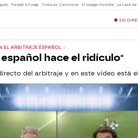
guito
Forjado a Fuego
Crónicas Carnívoras
El colegio invisible
La casa de
EN DIR
N EL ARBITRAJE ESPAÑOL
l español hace el ridículo"
recto del arbitraje y en este vídeo está e