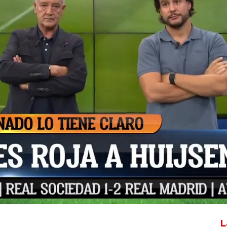
Whatsapp
Facebook
X
Flipboa
:48
en directo su cabreo con el arbitraje
s polémicas arbitrales. "Se ríen de
ñol hace el rídiculo" así de indignado se
L