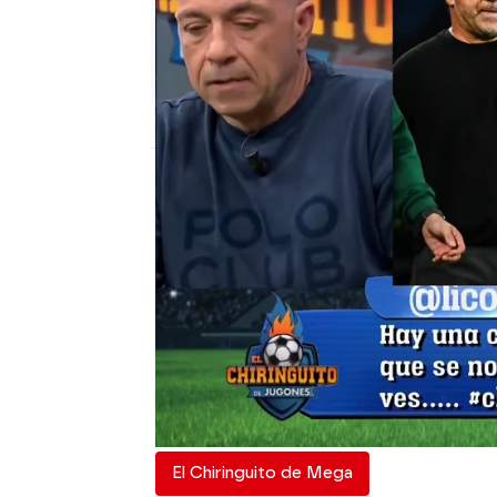
El Chiringuito
Publicado:
27 de enero de 2026, 01:40
Lamine Yamal vuelve a es
gran gol que hizo ante 
'estallado' en el plató de
tertulianos al futbolista
conclusión es que Lami
Josep.
El Chiringuito de Mega