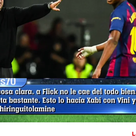
Whatsapp
Facebook
X
Flipboa
tar en el ojo del huracán a pesar del
el Real Oviedo. Josep Pedrerol ha
 El Chiringuito por las críticas de los
 del Barça, saliendo en su defensa. "¿La
ne es un problema?", ha cuestionado
L