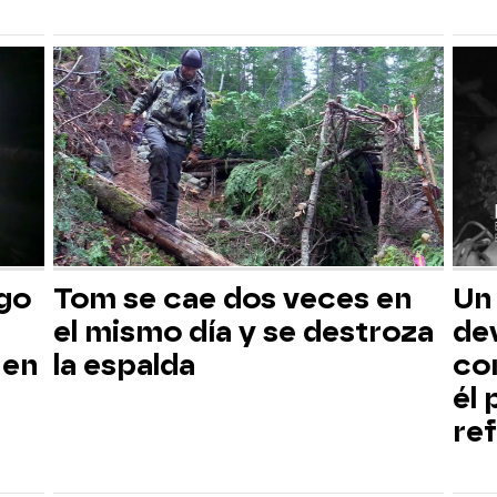
sgo
Tom se cae dos veces en
Un
el mismo día y se destroza
dev
 en
la espalda
co
él
ref