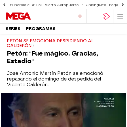
El increíble Dr. Pol
Alerta Aeropuerto
El Chiringuito
Forjado 
SERIES
PROGRAMAS
PETÓN SE EMOCIONA DESPIDIENDO AL
CALDERÓN
Petón: "Fue mágico. Gracias,
Estadio"
José Antonio Martín Petón se emocionó
repasando el domingo de despedida del
Vicente Calderón.