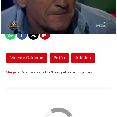
mega
Madrid
Publicado:
08 de junio de 2018, 16:54
Whatsapp
Facebook
X
Flipboard
Vicente Calderón
Petón
Atlético
Mega
» Programas
» El Chiringuito de Jugones