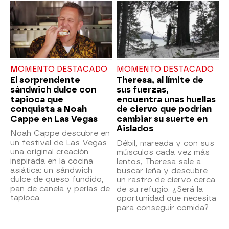
MOMENTO DESTACADO
MOMENTO DESTACADO
El sorprendente
Theresa, al límite de
sándwich dulce con
sus fuerzas,
tapioca que
encuentra unas huellas
conquista a Noah
de ciervo que podrían
Cappe en Las Vegas
cambiar su suerte en
Aislados
Noah Cappe descubre en
un festival de Las Vegas
Débil, mareada y con sus
una original creación
músculos cada vez más
inspirada en la cocina
lentos, Theresa sale a
asiática: un sándwich
buscar leña y descubre
dulce de queso fundido,
un rastro de ciervo cerca
pan de canela y perlas de
de su refugio. ¿Será la
tapioca.
oportunidad que necesita
para conseguir comida?