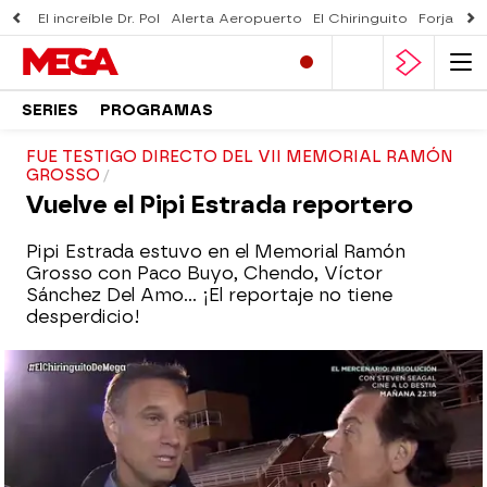
El increíble Dr. Pol
Alerta Aeropuerto
El Chiringuito
Forjado 
SERIES
PROGRAMAS
FUE TESTIGO DIRECTO DEL VII MEMORIAL RAMÓN
GROSSO
Vuelve el Pipi Estrada reportero
Pipi Estrada estuvo en el
Memorial Ramón
Grosso con Paco Buyo, Chendo, Víctor
Sánchez Del Amo... ¡El reportaje no tiene
desperdicio!