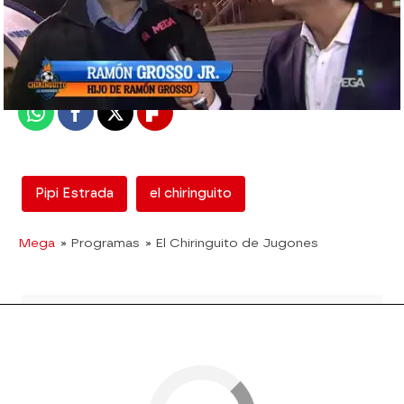
mega
Madrid
Publicado:
20 de octubre de 2017, 01:59
Whatsapp
Facebook
X
Flipboard
Pipi Estrada
el chiringuito
Mega
» Programas
» El Chiringuito de Jugones