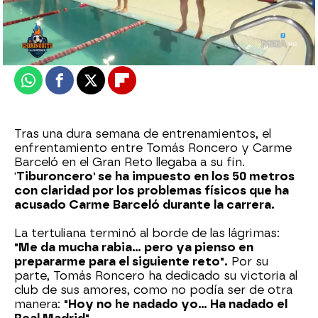
Actualizado:
25 de enero de 2023, 06:00
Publicado:
25 de enero de 2023, 01:53
Whatsapp
Facebook
X
Flipboard
Tras una dura semana de entrenamientos, el
enfrentamiento entre Tomás Roncero y Carme
Barceló en el Gran Reto llegaba a su fin.
'
Tiburoncero' se ha impuesto en los 50 metros
con claridad por los problemas físicos que ha
acusado Carme Barceló durante la carrera.
La tertuliana terminó al borde de las lágrimas:
"Me da mucha rabia... pero ya pienso en
prepararme para el siguiente reto".
Por su
parte, Tomás Roncero ha dedicado su victoria al
club de sus amores, como no podía ser de otra
manera:
"Hoy no he nadado yo... Ha nadado el