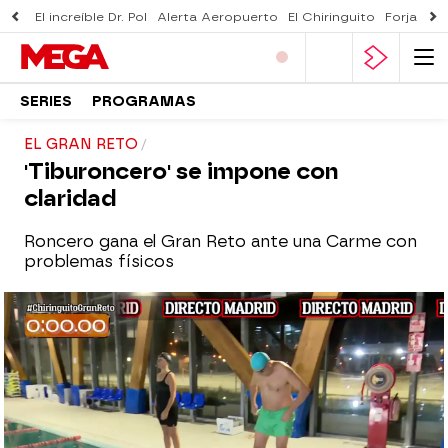
El increíble Dr. Pol
Alerta Aeropuerto
El Chiringuito
Forjado 
SERIES
PROGRAMAS
EL GRAN RETO
'Tiburoncero' se impone con
claridad
Roncero gana el Gran Reto ante una Carme con
problemas físicos
El Chiringuito