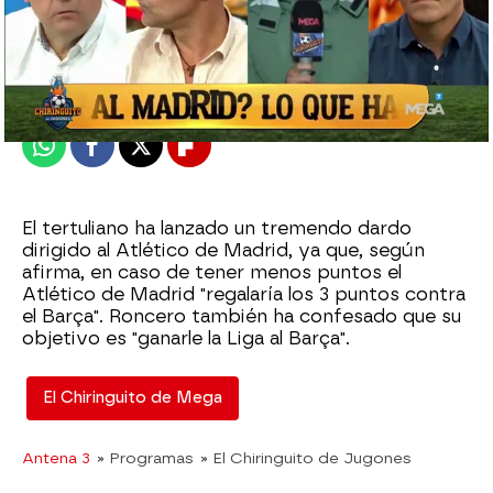
El Chiringuito
Publicado:
27 de septiembre de 2024, 01:39
Whatsapp
Facebook
X
Flipboard
El tertuliano ha lanzado un tremendo dardo
dirigido al Atlético de Madrid, ya que, según
afirma, en caso de tener menos puntos el
Atlético de Madrid "regalaría los 3 puntos contra
el Barça". Roncero también ha confesado que su
objetivo es "ganarle la Liga al Barça".
El Chiringuito de Mega
Antena 3
» Programas
» El Chiringuito de Jugones