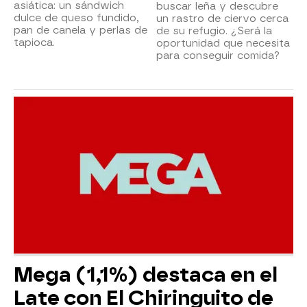
asiática: un sándwich
buscar leña y descubre
dulce de queso fundido,
un rastro de ciervo cerca
pan de canela y perlas de
de su refugio. ¿Será la
tapioca.
oportunidad que necesita
para conseguir comida?
Mega (1,1%) destaca en el
Late con El Chiringuito de