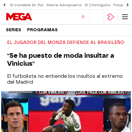
El increíble Dr. Pol
Alerta Aeropuerto
El Chiringuito
Forjado 
SERIES
PROGRAMAS
EL JUGADOR DEL MONZA DEFIENDE AL BRASILEÑO
"Se ha puesto de moda insultar a
Vinicius"
El futbolista no entiende los insultos al extremo
del Madrid