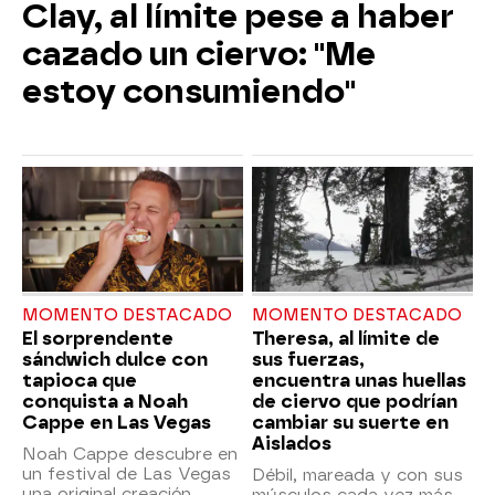
Clay, al límite pese a haber
cazado un ciervo: "Me
estoy consumiendo"
MOMENTO DESTACADO
MOMENTO DESTACADO
El sorprendente
Theresa, al límite de
sándwich dulce con
sus fuerzas,
tapioca que
encuentra unas huellas
conquista a Noah
de ciervo que podrían
Cappe en Las Vegas
cambiar su suerte en
Aislados
Noah Cappe descubre en
un festival de Las Vegas
Débil, mareada y con sus
una original creación
músculos cada vez más