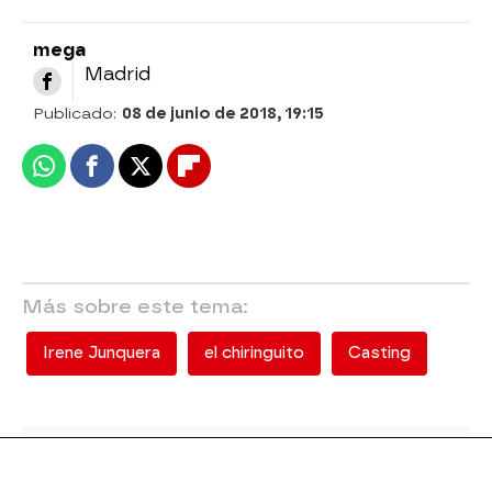
mega
Madrid
Publicado:
08 de junio de 2018, 19:15
Whatsapp
Facebook
X
Flipboard
Más sobre este tema:
Irene Junquera
el chiringuito
Casting