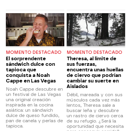
MOMENTO DESTACADO
MOMENTO DESTACADO
El sorprendente
Theresa, al límite de
sándwich dulce con
sus fuerzas,
tapioca que
encuentra unas huellas
conquista a Noah
de ciervo que podrían
Cappe en Las Vegas
cambiar su suerte en
Aislados
Noah Cappe descubre en
un festival de Las Vegas
Débil, mareada y con sus
una original creación
músculos cada vez más
inspirada en la cocina
lentos, Theresa sale a
asiática: un sándwich
buscar leña y descubre
dulce de queso fundido,
un rastro de ciervo cerca
pan de canela y perlas de
de su refugio. ¿Será la
tapioca.
oportunidad que necesita