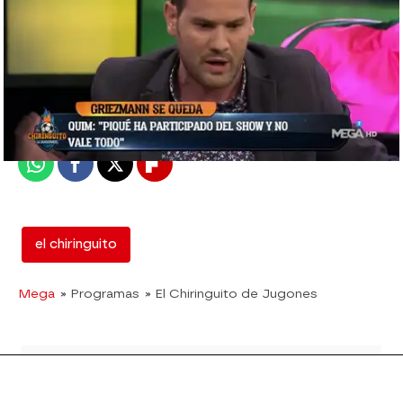
mega
Madrid
Publicado:
15 de junio de 2018, 02:19
Whatsapp
Facebook
X
Flipboard
el chiringuito
Mega
» Programas
» El Chiringuito de Jugones