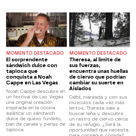
MOMENTO DESTACADO
MOMENTO DESTACADO
El sorprendente
Theresa, al límite de
sándwich dulce con
sus fuerzas,
tapioca que
encuentra unas huellas
conquista a Noah
de ciervo que podrían
Cappe en Las Vegas
cambiar su suerte en
Aislados
Noah Cappe descubre en
un festival de Las Vegas
Débil, mareada y con sus
una original creación
músculos cada vez más
inspirada en la cocina
lentos, Theresa sale a
asiática: un sándwich
buscar leña y descubre
dulce de queso fundido,
un rastro de ciervo cerca
pan de canela y perlas de
de su refugio. ¿Será la
tapioca.
oportunidad que necesita
para conseguir comida?