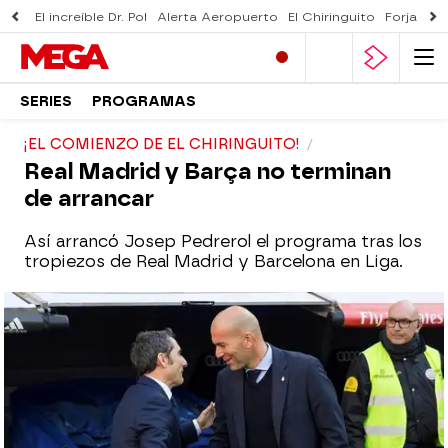
El increíble Dr. Pol
Alerta Aeropuerto
El Chiringuito
Forjado 
SERIES
PROGRAMAS
¡EL COMIENZO DE EL CHIRINGUITO!
Real Madrid y Barça no terminan
de arrancar
Así arrancó Josep Pedrerol el programa tras los
tropiezos de Real Madrid y Barcelona en Liga.
El Chiringuito