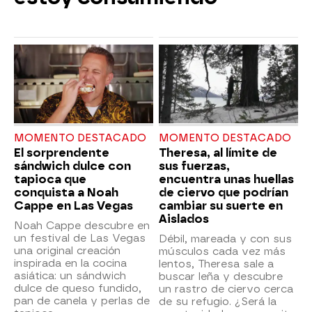
MOMENTO DESTACADO
MOMENTO DESTACADO
El sorprendente
Theresa, al límite de
sándwich dulce con
sus fuerzas,
tapioca que
encuentra unas huellas
conquista a Noah
de ciervo que podrían
Cappe en Las Vegas
cambiar su suerte en
Aislados
Noah Cappe descubre en
un festival de Las Vegas
Débil, mareada y con sus
una original creación
músculos cada vez más
inspirada en la cocina
lentos, Theresa sale a
asiática: un sándwich
buscar leña y descubre
dulce de queso fundido,
un rastro de ciervo cerca
pan de canela y perlas de
de su refugio. ¿Será la