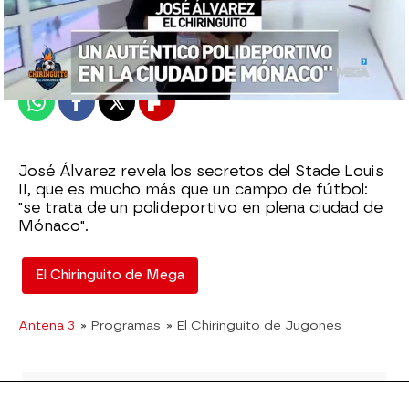
El Chiringuito
Publicado:
19 de septiembre de 2024, 02:37
Whatsapp
Facebook
X
Flipboard
José Álvarez revela los secretos del Stade Louis
II, que es mucho más que un campo de fútbol:
"se trata de un polideportivo en plena ciudad de
Mónaco".
El Chiringuito de Mega
Antena 3
» Programas
» El Chiringuito de Jugones