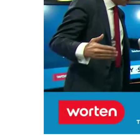
mega
Madrid
Publicado:
19 de noviembre de 2017, 03:
Black Friday
Worten
El Chirin