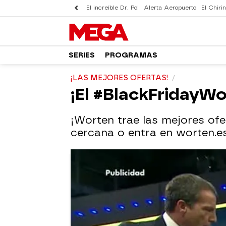
El increíble Dr. Pol
Alerta Aeropuerto
El Chirin
SERIES
PROGRAMAS
¡LAS MEJORES OFERTAS!
¡El #BlackFridayWo
¡Worten trae las mejores of
cercana o entra en worten.e