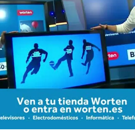
Whatsapp
Facebook
X
Flipboa
19
guito de Jugones
Edu Aguirre