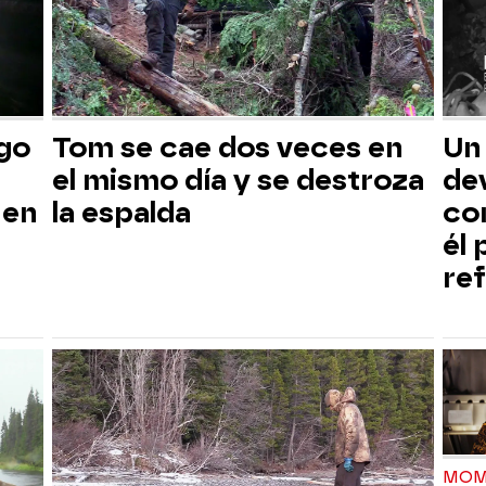
sgo
Tom se cae dos veces en
Un
el mismo día y se destroza
dev
 en
la espalda
co
él
ref
MOM