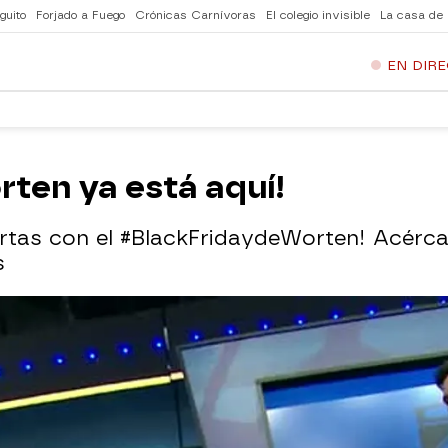
guito
Forjado a Fuego
Crónicas Carnívoras
El colegio invisible
La casa de
EN DIR
rten ya está aquí!
ertas con el #BlackFridaydeWorten! Acérca
s