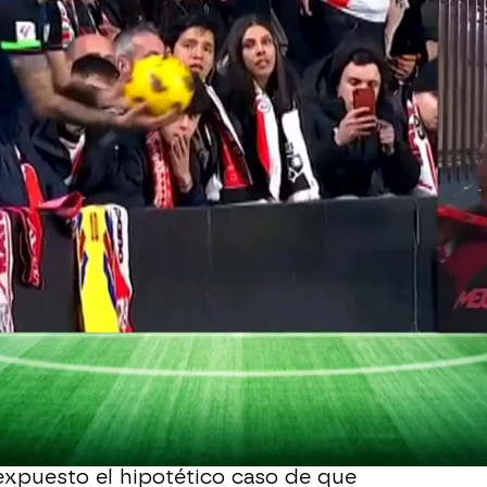
Whatsapp
Facebook
X
Flipboa
l conjunto hispalense ha dado su
le gesto de un niño en la grada de
ó un 'tocamiento de nalga' por parte de
 espera que "La Liga y el Rayo tomen
campos ha advertido que sería un
 en el fútbol femenino.
 expuesto el hipotético caso de que