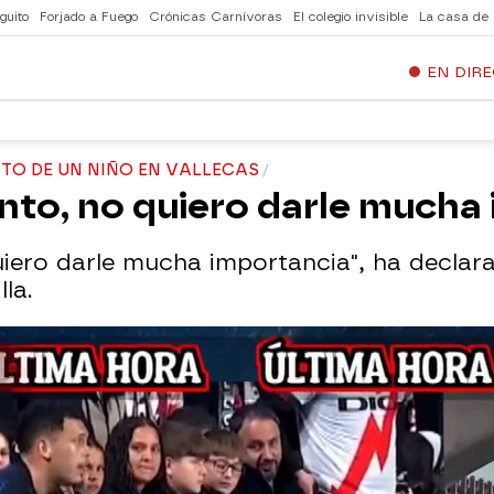
guito
Forjado a Fuego
Crónicas Carnívoras
El colegio invisible
La casa de
EN DIR
TO DE UN NIÑO EN VALLECAS
nto, no quiero darle mucha
uiero darle mucha importancia", ha decl
lla.