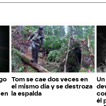
sgo
Tom se cae dos veces en
Un
el mismo día y se destroza
dev
 en
la espalda
co
él