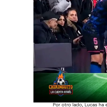
El Chiringuito
Publicado:
06 de febrero de 2024, 01:31
El jugador argentino de
opinión tras el deplorab
Vallecas. Ocampos sufri
un menor, sobre el cual
represalias". Además, O
"escándalo" si sucediese
Por otro lado, Lucas ha