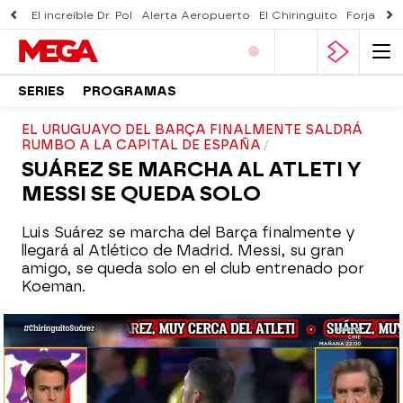
El increíble Dr. Pol
Alerta Aeropuerto
El Chiringuito
Forjado 
SERIES
PROGRAMAS
EL URUGUAYO DEL BARÇA FINALMENTE SALDRÁ
RUMBO A LA CAPITAL DE ESPAÑA
SUÁREZ SE MARCHA AL ATLETI Y
MESSI SE QUEDA SOLO
Luis Suárez se marcha del Barça finalmente y
llegará al Atlético de Madrid. Messi, su gran
amigo, se queda solo en el club entrenado por
Koeman.