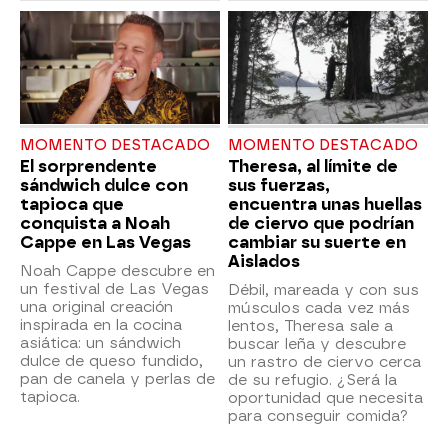
MOMENTO DESTACADO
MOMENTO DESTACADO
El sorprendente
Theresa, al límite de
sándwich dulce con
sus fuerzas,
tapioca que
encuentra unas huellas
conquista a Noah
de ciervo que podrían
Cappe en Las Vegas
cambiar su suerte en
Aislados
Noah Cappe descubre en
un festival de Las Vegas
Débil, mareada y con sus
una original creación
músculos cada vez más
inspirada en la cocina
lentos, Theresa sale a
asiática: un sándwich
buscar leña y descubre
dulce de queso fundido,
un rastro de ciervo cerca
pan de canela y perlas de
de su refugio. ¿Será la
tapioca.
oportunidad que necesita
para conseguir comida?