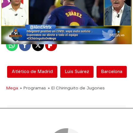
El Chiringuito
Madrid
Publicado:
23 de septiembre de 2020, 02:15
Whatsapp
Facebook
X
Flipboard
Atlético de Madrid
Luis Suárez
Barcelona
Mega
» Programas
» El Chiringuito de Jugones