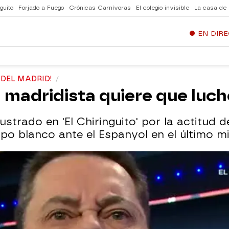
guito
Forjado a Fuego
Crónicas Carnívoras
El colegio invisible
La casa de
EN DIR
 DEL MADRID!
madridista quiere que luche
trado en 'El Chiringuito' por la actitud d
ipo blanco ante el Espanyol en el último m