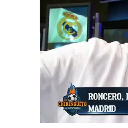
mega
Madrid
Publicado:
28 de febrero de 2018, 01:49
Tomás Roncero
el chiringuito