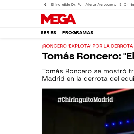
El increíble Dr. Pol
Alerta Aeropuerto
El Chirin
SERIES
PROGRAMAS
¡RONCERO 'EXPLOTA' POR LA DERROTA
Tomás Roncero: "El 
Tomás Roncero se mostró frus
Madrid en la derrota del equ