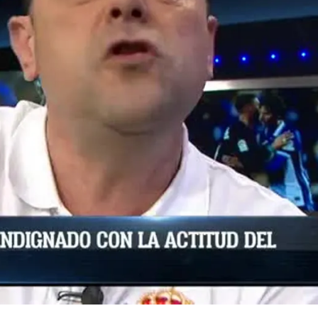
Whatsapp
Facebook
X
Flipboa