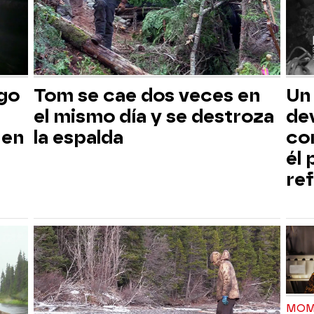
sgo
Tom se cae dos veces en
Un
el mismo día y se destroza
dev
 en
la espalda
co
él
ref
MOM