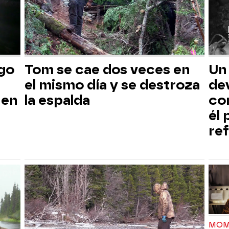
sgo
Tom se cae dos veces en
Un
el mismo día y se destroza
dev
 en
la espalda
co
él
ref
MOM