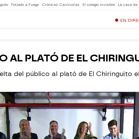
guito
Forjado a Fuego
Crónicas Carnívoras
El colegio invisible
La casa de
EN DIR
O AL PLATÓ DE EL CHIRING
lta del público al plató de El Chiringuito 