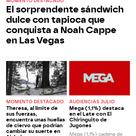
MOMENTO DESTACADO
El sorprendente sándwich
dulce con tapioca que
conquista a Noah Cappe
en Las Vegas
MOMENTO DESTACADO
AUDIENCIAS JULIO
Theresa, al límite de
Mega (1,1%) destaca
sus fuerzas,
en el Late con El
encuentra unas huellas
Chiringuito de
de ciervo que podrían
Jugones
cambiar su suerte en
Mega (1,1%) cadena de