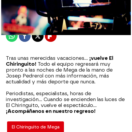
El Chiringuito
Madrid
Publicado:
27 de julio de 2022, 23:02
Whatsapp
Facebook
X
Flipboard
Tras unas merecidas vacaciones...
¡vuelve El
Chiringuito!
Todo el equipo regresará muy
pronto a las noches de Mega de la mano de
Josep Pedrerol con más información, más
actualidad y más deporte que nunca.
Periodistas, especialistas, horas de
investigación... Cuando se encienden las luces de
El Chiringuito, vuelve el espectáculo...
¡Acompáñanos en nuestro regreso!
El Chiringuito de Mega