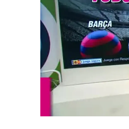
mega
Madrid
Publicado:
08 de junio de 2018, 18:09
el chiringuito
wanabet