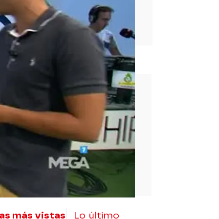
rd
as más vistas
Lo último