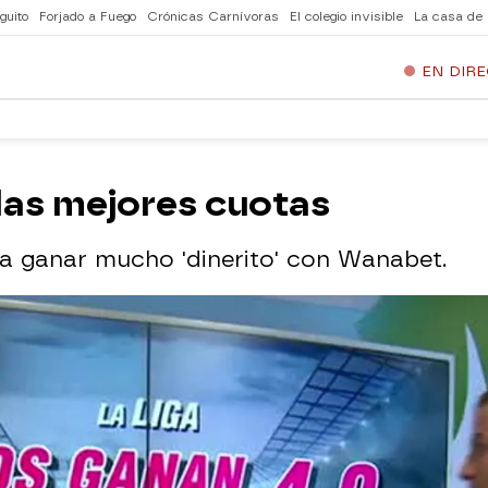
guito
Forjado a Fuego
Crónicas Carnívoras
El colegio invisible
La casa de
EN DIR
las mejores cuotas
ra ganar mucho 'dinerito' con Wanabet.