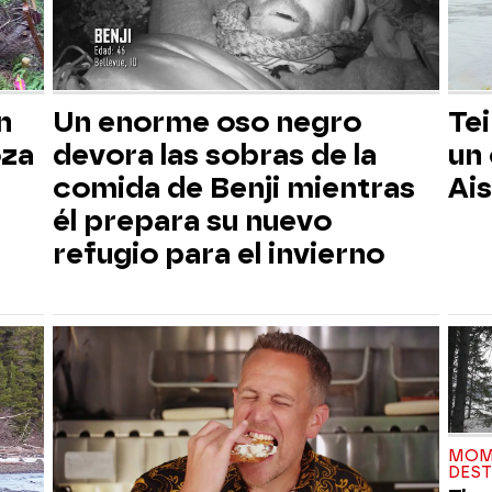
n
Un enorme oso negro
Tei
oza
devora las sobras de la
un
comida de Benji mientras
Ai
él prepara su nuevo
refugio para el invierno
MOM
DES