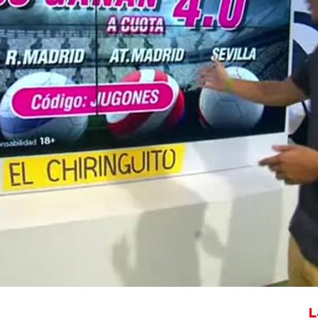
Whatsapp
Facebook
X
Flipboa
L