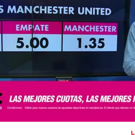
Whatsapp
Facebook
X
Flipboa
Sanz
L