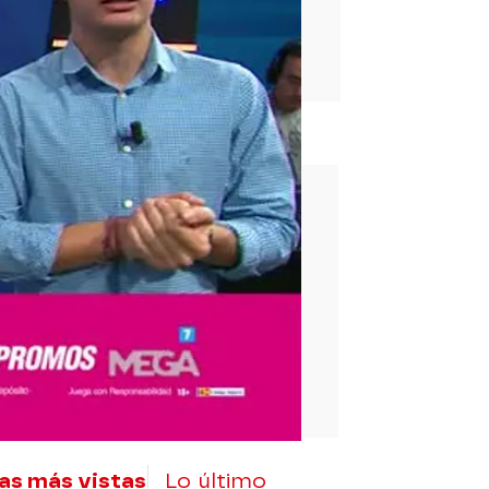
rd
as más vistas
Lo último