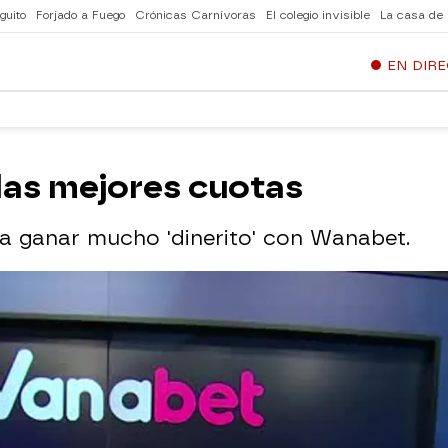
guito
Forjado a Fuego
Crónicas Carnívoras
El colegio invisible
La casa de
EN DIR
las mejores cuotas
ra ganar mucho 'dinerito' con Wanabet.