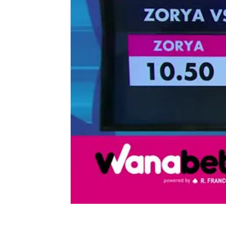
mega
Madrid
Publicado:
08 de junio de 2018, 17:26
el chiringuito
wanabet
Juanfe 