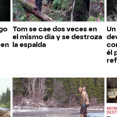
sgo
Tom se cae dos veces en
Un
el mismo día y se destroza
dev
 en
la espalda
co
él
ref
MOM
DES