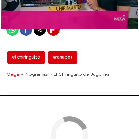
Madrid
Publicado:
08 de junio de 2018, 18:49
Whatsapp
Facebook
X
Flipboard
el chiringuito
wanabet
Mega
» Programas
» El Chiringuito de Jugones