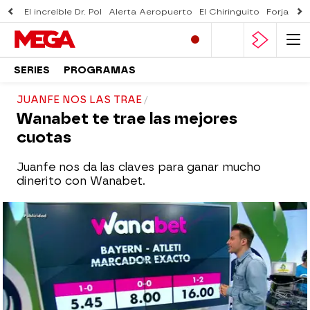
El increíble Dr. Pol
Alerta Aeropuerto
El Chiringuito
Forjado 
SERIES
PROGRAMAS
JUANFE NOS LAS TRAE
Wanabet te trae las mejores
cuotas
Juanfe nos da las claves para ganar mucho
dinerito con Wanabet.
mega