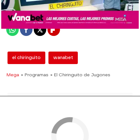
Madrid
Publicado:
08 de junio de 2018, 18:40
Whatsapp
Facebook
X
Flipboard
el chiringuito
wanabet
Mega
» Programas
» El Chiringuito de Jugones