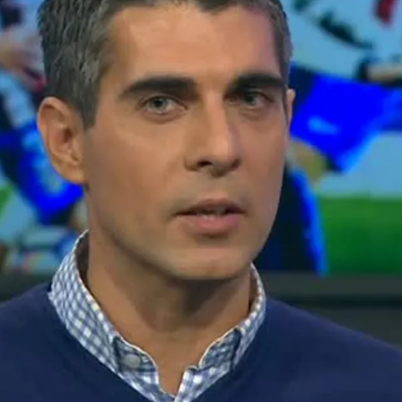
Whatsapp
Facebook
X
Flipboa