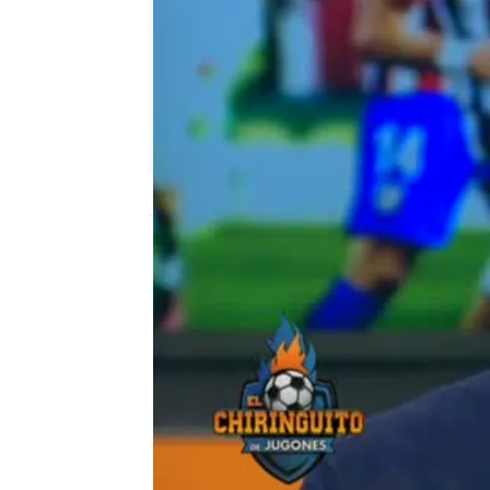
mega
Madrid
Publicado:
12 de febrero de 2018, 12:52
José Luis Sánchez
el chiringuito