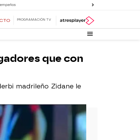
 empeños
PROGRAMACIÓN TV
ECTO
jugadores que con
derbi madrileño Zidane le