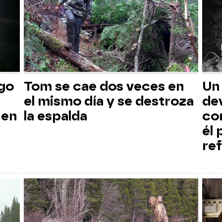
sgo
Tom se cae dos veces en
Un
el mismo día y se destroza
dev
 en
la espalda
co
él
ref