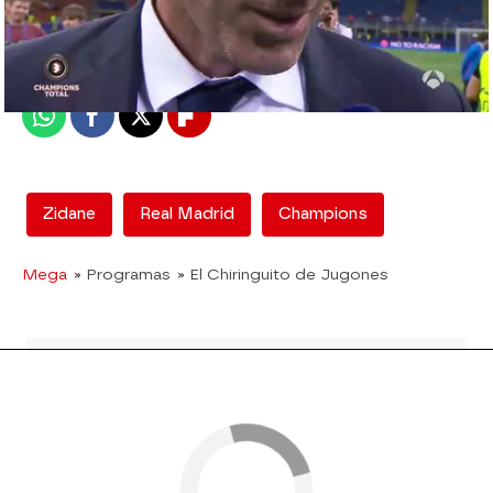
Madrid
Publicado:
08 de junio de 2018, 18:31
Whatsapp
Facebook
X
Flipboard
Zidane
Real Madrid
Champions
Mega
» Programas
» El Chiringuito de Jugones