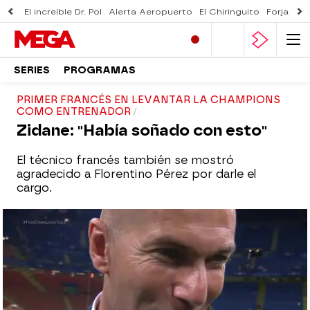
El increíble Dr. Pol
Alerta Aeropuerto
El Chiringuito
Forjado 
SERIES
PROGRAMAS
PRIMER FRANCÉS EN LEVANTAR LA CHAMPIONS
COMO ENTRENADOR
Zidane: "Había soñado con esto"
El técnico francés también se mostró
agradecido a Florentino Pérez por darle el
cargo.
mega