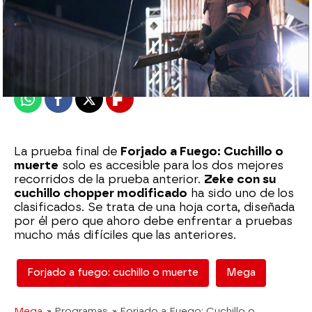
mega
Madrid
Publicado:
13 de octubre de 2020, 23:16
Whatsapp
Facebook
X
Flipboard
La prueba final de
Forjado a Fuego: Cuchillo o
muerte
solo es accesible para los dos mejores
recorridos de la prueba anterior.
Zeke con su
cuchillo chopper modificado
ha sido uno de los
clasificados. Se trata de una hoja corta, diseñada
por él pero que ahoro debe enfrentar a pruebas
mucho más difíciles que las anteriores.
Forjado a fuego: cuchillo o muerte
Mega
Mega
» Programas
» Forjado a Fuego: Cuchillo o