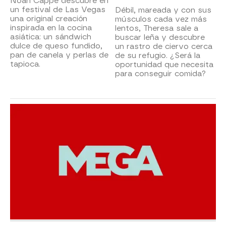
Noah Cappe descubre en
un festival de Las Vegas
Débil, mareada y con sus
una original creación
músculos cada vez más
inspirada en la cocina
lentos, Theresa sale a
asiática: un sándwich
buscar leña y descubre
dulce de queso fundido,
un rastro de ciervo cerca
pan de canela y perlas de
de su refugio. ¿Será la
tapioca.
oportunidad que necesita
para conseguir comida?