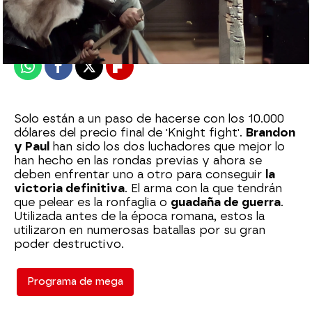
Madrid
Publicado:
11 de mayo de 2021, 23:13
Whatsapp
Facebook
X
Flipboard
Solo están a un paso de hacerse con los 10.000
dólares del precio final de 'Knight fight'.
Brandon
y Paul
han sido los dos luchadores que mejor lo
han hecho en las rondas previas y ahora se
deben enfrentar uno a otro para conseguir
la
victoria definitiva
. El arma con la que tendrán
que pelear es la ronfaglia o
guadaña de guerra
.
Utilizada antes de la época romana, estos la
utilizaron en numerosas batallas por su gran
poder destructivo.
Programa de mega