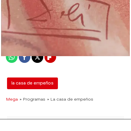
mega
Madrid
Publicado:
12 de febrero de 2018, 12:50
Whatsapp
Facebook
X
Flipboard
la casa de empeños
Mega
» Programas
» La casa de empeños