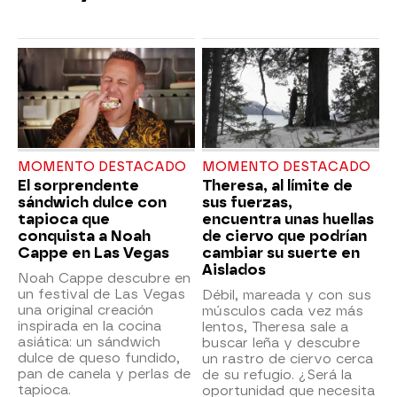
MOMENTO DESTACADO
MOMENTO DESTACADO
El sorprendente
Theresa, al límite de
sándwich dulce con
sus fuerzas,
tapioca que
encuentra unas huellas
conquista a Noah
de ciervo que podrían
Cappe en Las Vegas
cambiar su suerte en
Aislados
Noah Cappe descubre en
un festival de Las Vegas
Débil, mareada y con sus
una original creación
músculos cada vez más
inspirada en la cocina
lentos, Theresa sale a
asiática: un sándwich
buscar leña y descubre
dulce de queso fundido,
un rastro de ciervo cerca
pan de canela y perlas de
de su refugio. ¿Será la
tapioca.
oportunidad que necesita