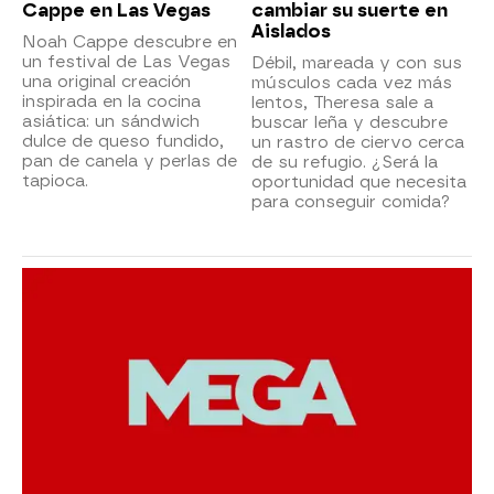
Cappe en Las Vegas
cambiar su suerte en
Aislados
Noah Cappe descubre en
un festival de Las Vegas
Débil, mareada y con sus
una original creación
músculos cada vez más
inspirada en la cocina
lentos, Theresa sale a
asiática: un sándwich
buscar leña y descubre
dulce de queso fundido,
un rastro de ciervo cerca
pan de canela y perlas de
de su refugio. ¿Será la
tapioca.
oportunidad que necesita
para conseguir comida?