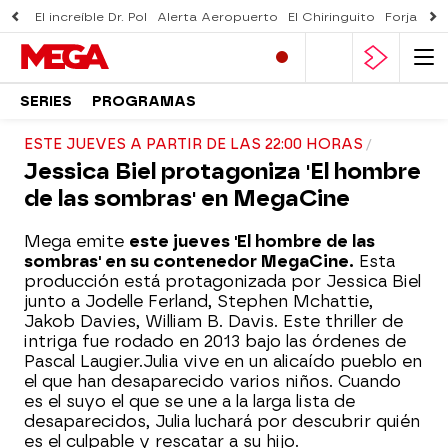
El increíble Dr. Pol
Alerta Aeropuerto
El Chiringuito
Forjado 
SERIES
PROGRAMAS
ESTE JUEVES A PARTIR DE LAS 22:00 HORAS
Jessica Biel protagoniza 'El hombre
de las sombras' en MegaCine
Mega emite
este jueves 'El hombre de las
sombras' en su contenedor MegaCine.
Esta
producción está protagonizada por Jessica Biel
junto a Jodelle Ferland, Stephen Mchattie,
Jakob Davies, William B. Davis. Este thriller de
intriga fue rodado en 2013 bajo las órdenes de
Pascal Laugier.Julia vive en un alicaído pueblo en
el que han desaparecido varios niños. Cuando
es el suyo el que se une a la larga lista de
desaparecidos, Julia luchará por descubrir quién
es el culpable y rescatar a su hijo.