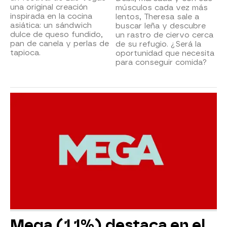
una original creación
músculos cada vez más
inspirada en la cocina
lentos, Theresa sale a
asiática: un sándwich
buscar leña y descubre
dulce de queso fundido,
un rastro de ciervo cerca
pan de canela y perlas de
de su refugio. ¿Será la
tapioca.
oportunidad que necesita
para conseguir comida?
Mega (1,1%) destaca en el