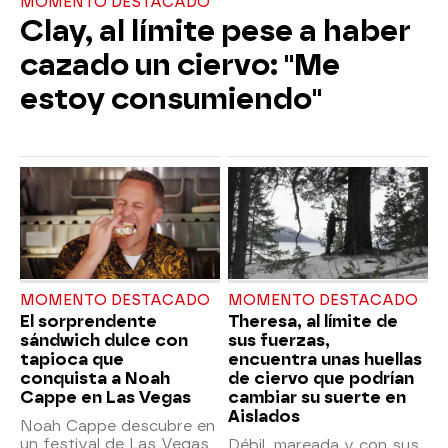
MOMENTO DESTACADO
Clay, al límite pese a haber
cazado un ciervo: "Me
estoy consumiendo"
MOMENTO DESTACADO
MOMENTO DESTACADO
El sorprendente
Theresa, al límite de
sándwich dulce con
sus fuerzas,
tapioca que
encuentra unas huellas
conquista a Noah
de ciervo que podrían
Cappe en Las Vegas
cambiar su suerte en
Aislados
Noah Cappe descubre en
un festival de Las Vegas
Débil, mareada y con sus