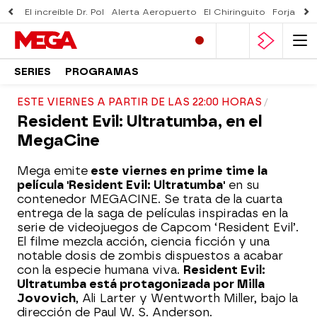
El increíble Dr. Pol
Alerta Aeropuerto
El Chiringuito
Forjado 
SERIES
PROGRAMAS
ESTE VIERNES A PARTIR DE LAS 22:00 HORAS
Resident Evil: Ultratumba, en el
MegaCine
Mega emite
este viernes en prime time la
película 'Resident Evil: Ultratumba'
en su
contenedor MEGACINE. Se trata de la cuarta
entrega de la saga de películas inspiradas en la
serie de videojuegos de Capcom ‘Resident Evil’.
El filme mezcla acción, ciencia ficción y una
notable dosis de zombis dispuestos a acabar
con la especie humana viva.
Resident Evil:
Ultratumba está protagonizada por Milla
Jovovich
, Ali Larter y Wentworth Miller, bajo la
dirección de Paul W. S. Anderson.