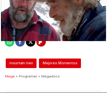
mega
Madrid
Publicado:
12 de febrero de 2018, 12:51
Whatsapp
Facebook
X
Flipboard
mountain men
Mejores Momentos
Mega
» Programas
» Megadocs