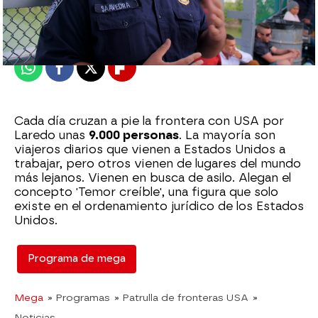
Madrid
Publicado:
06 de marzo de 2021, 21:02
Whatsapp
Facebook
X
Flipboard
Cada día cruzan a pie la frontera con USA por
Laredo unas
9.000 personas
. La mayoría son
viajeros diarios que vienen a Estados Unidos a
trabajar, pero otros vienen de lugares del mundo
más lejanos. Vienen en busca de asilo. Alegan el
concepto 'Temor creíble', una figura que solo
existe en el ordenamiento jurídico de los Estados
Unidos.
Programa de mega
Mega
» Programas
» Patrulla de fronteras USA
»
Noticias