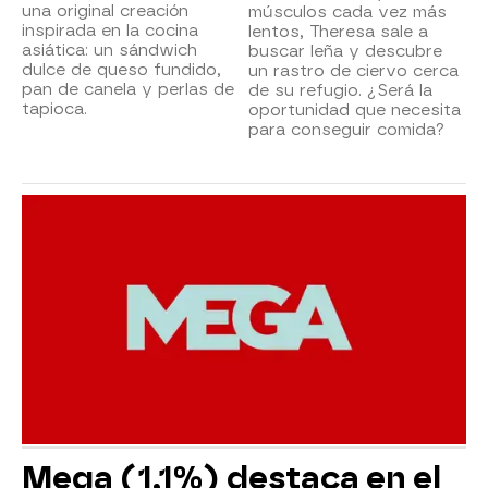
una original creación
músculos cada vez más
inspirada en la cocina
lentos, Theresa sale a
asiática: un sándwich
buscar leña y descubre
dulce de queso fundido,
un rastro de ciervo cerca
pan de canela y perlas de
de su refugio. ¿Será la
tapioca.
oportunidad que necesita
para conseguir comida?
Mega (1,1%) destaca en el