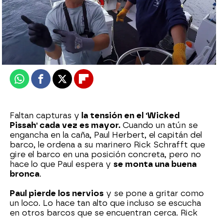
mega
Publicado:
28 de febrero de 2025, 18:00
Whatsapp
Facebook
X
Flipboard
Faltan capturas y
la tensión en el 'Wicked
Pissah' cada vez es mayor.
Cuando un atún se
engancha en la caña, Paul Herbert, el capitán del
barco, le ordena a su marinero Rick Schrafft que
gire el barco en una posición concreta, pero no
hace lo que Paul espera y
se monta una buena
bronca
.
Paul pierde los nervios
y se pone a gritar como
un loco. Lo hace tan alto que incluso se escucha
en otros barcos que se encuentran cerca. Rick