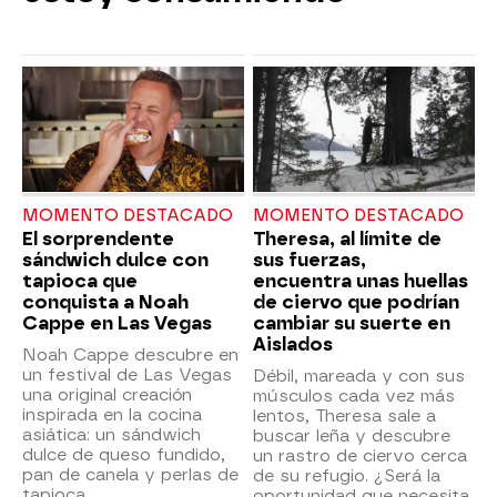
MOMENTO DESTACADO
MOMENTO DESTACADO
El sorprendente
Theresa, al límite de
sándwich dulce con
sus fuerzas,
tapioca que
encuentra unas huellas
conquista a Noah
de ciervo que podrían
Cappe en Las Vegas
cambiar su suerte en
Aislados
Noah Cappe descubre en
un festival de Las Vegas
Débil, mareada y con sus
una original creación
músculos cada vez más
inspirada en la cocina
lentos, Theresa sale a
asiática: un sándwich
buscar leña y descubre
dulce de queso fundido,
un rastro de ciervo cerca
pan de canela y perlas de
de su refugio. ¿Será la
tapioca.
oportunidad que necesita