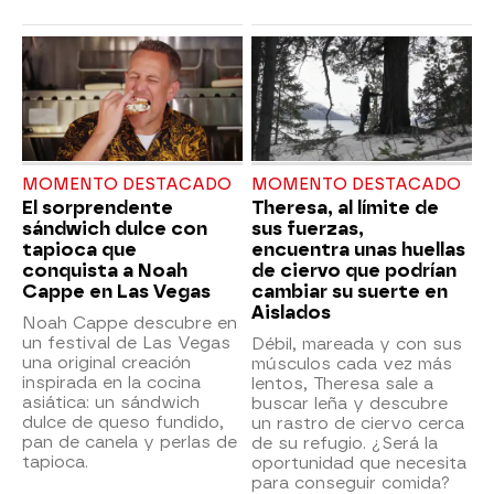
MOMENTO DESTACADO
MOMENTO DESTACADO
El sorprendente
Theresa, al límite de
sándwich dulce con
sus fuerzas,
tapioca que
encuentra unas huellas
conquista a Noah
de ciervo que podrían
Cappe en Las Vegas
cambiar su suerte en
Aislados
Noah Cappe descubre en
un festival de Las Vegas
Débil, mareada y con sus
una original creación
músculos cada vez más
inspirada en la cocina
lentos, Theresa sale a
asiática: un sándwich
buscar leña y descubre
dulce de queso fundido,
un rastro de ciervo cerca
pan de canela y perlas de
de su refugio. ¿Será la
tapioca.
oportunidad que necesita
para conseguir comida?