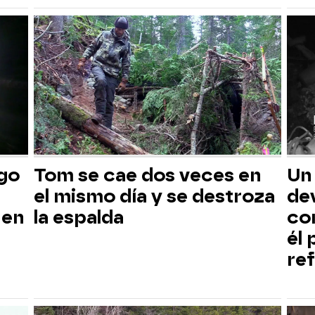
sgo
Tom se cae dos veces en
Un
el mismo día y se destroza
dev
 en
la espalda
co
él
ref