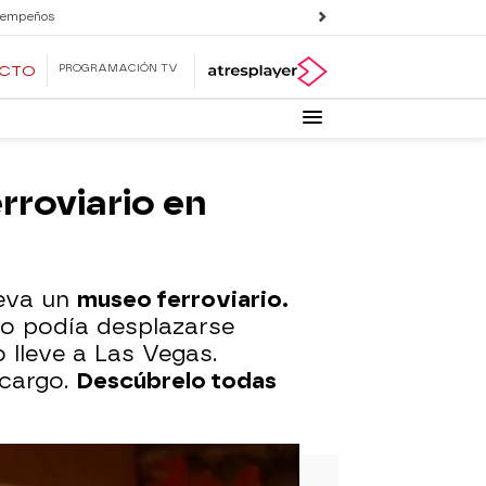
 empeños
PROGRAMACIÓN TV
ECTO
rroviario en
leva un
museo ferroviario.
no podía desplazarse
o lleve a Las Vegas.
ncargo.
Descúbrelo todas