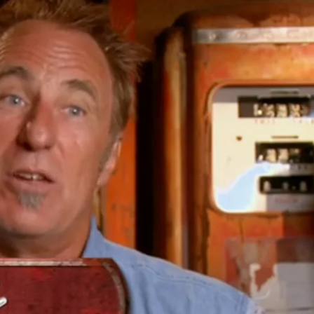
Whatsapp
Facebook
X
Flipboa
0