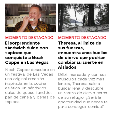
MOMENTO DESTACADO
MOMENTO DESTACADO
El sorprendente
Theresa, al límite de
sándwich dulce con
sus fuerzas,
tapioca que
encuentra unas huellas
conquista a Noah
de ciervo que podrían
Cappe en Las Vegas
cambiar su suerte en
Aislados
Noah Cappe descubre en
un festival de Las Vegas
Débil, mareada y con sus
una original creación
músculos cada vez más
inspirada en la cocina
lentos, Theresa sale a
asiática: un sándwich
buscar leña y descubre
dulce de queso fundido,
un rastro de ciervo cerca
pan de canela y perlas de
de su refugio. ¿Será la
tapioca.
oportunidad que necesita
para conseguir comida?