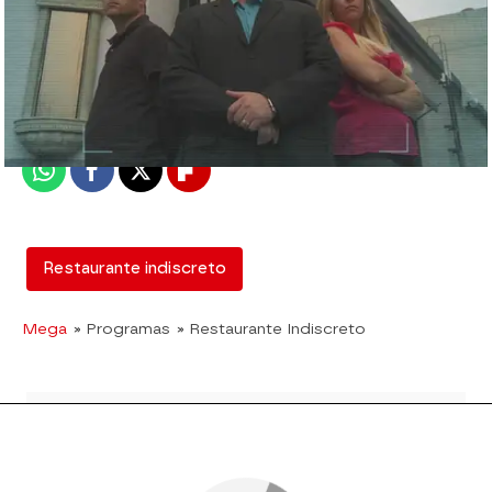
mega
Madrid
Publicado:
14 de febrero de 2018, 18:03
Whatsapp
Facebook
X
Flipboard
Restaurante indiscreto
Mega
» Programas
» Restaurante Indiscreto