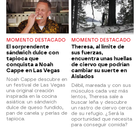
MOMENTO DESTACADO
MOMENTO DESTACADO
El sorprendente
Theresa, al límite de
sándwich dulce con
sus fuerzas,
tapioca que
encuentra unas huellas
conquista a Noah
de ciervo que podrían
Cappe en Las Vegas
cambiar su suerte en
Aislados
Noah Cappe descubre en
un festival de Las Vegas
Débil, mareada y con sus
una original creación
músculos cada vez más
inspirada en la cocina
lentos, Theresa sale a
asiática: un sándwich
buscar leña y descubre
dulce de queso fundido,
un rastro de ciervo cerca
pan de canela y perlas de
de su refugio. ¿Será la
tapioca.
oportunidad que necesita
para conseguir comida?