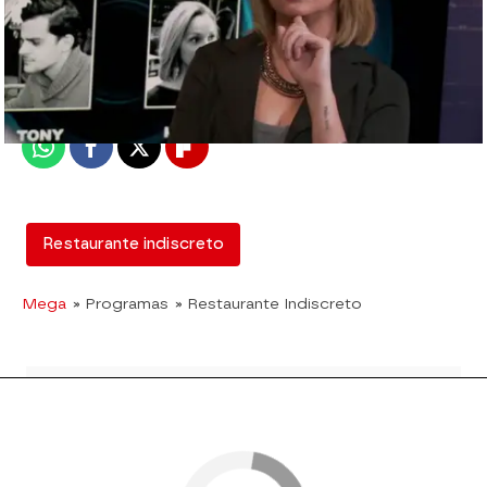
mega
Madrid
Publicado:
22 de marzo de 2018, 02:10
Whatsapp
Facebook
X
Flipboard
Restaurante indiscreto
Mega
» Programas
» Restaurante Indiscreto