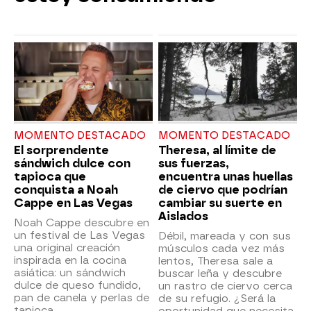
MOMENTO DESTACADO
MOMENTO DESTACADO
El sorprendente
Theresa, al límite de
sándwich dulce con
sus fuerzas,
tapioca que
encuentra unas huellas
conquista a Noah
de ciervo que podrían
Cappe en Las Vegas
cambiar su suerte en
Aislados
Noah Cappe descubre en
un festival de Las Vegas
Débil, mareada y con sus
una original creación
músculos cada vez más
inspirada en la cocina
lentos, Theresa sale a
asiática: un sándwich
buscar leña y descubre
dulce de queso fundido,
un rastro de ciervo cerca
pan de canela y perlas de
de su refugio. ¿Será la
tapioca.
oportunidad que necesita