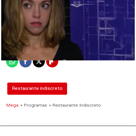
mega
Madrid
Publicado:
12 de febrero de 2018, 12:59
Whatsapp
Facebook
X
Flipboard
Restaurante indiscreto
Mega
» Programas
» Restaurante Indiscreto