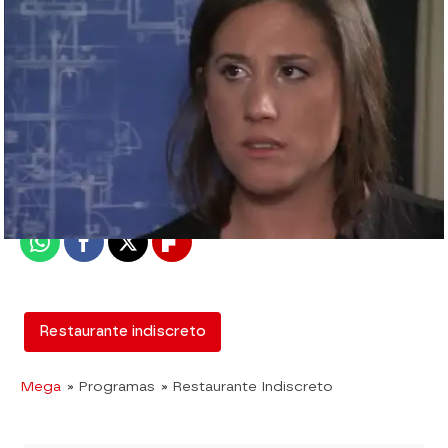
mega
Madrid
Publicado:
12 de febrero de 2018, 13:03
Whatsapp
Facebook
X
Flipboard
Restaurante indiscreto
Mega
» Programas
» Restaurante Indiscreto