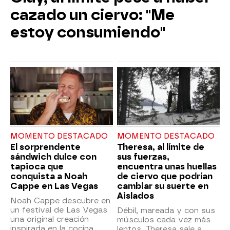
cazado un ciervo: "Me
estoy consumiendo"
MOMENTO DESTACADO
MOMENTO DESTACADO
El sorprendente
Theresa, al límite de
sándwich dulce con
sus fuerzas,
tapioca que
encuentra unas huellas
conquista a Noah
de ciervo que podrían
Cappe en Las Vegas
cambiar su suerte en
Aislados
Noah Cappe descubre en
un festival de Las Vegas
Débil, mareada y con sus
una original creación
músculos cada vez más
inspirada en la cocina
lentos, Theresa sale a