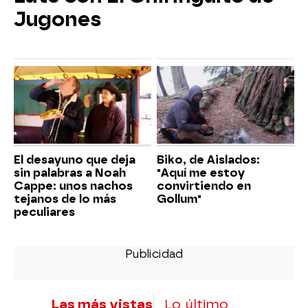
Jugones
El desayuno que deja
Biko, de Aislados:
sin palabras a Noah
"Aquí me estoy
Cappe: unos nachos
convirtiendo en
tejanos de lo más
Gollum"
peculiares
Las más vistas
Lo último