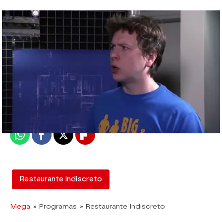
mega
Madrid
Publicado:
12 de febrero de 2018, 12:59
Whatsapp
Facebook
X
Flipboard
Restaurante indiscreto
Mega
» Programas
» Restaurante Indiscreto