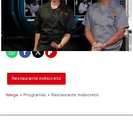
mega
Madrid
Publicado:
14 de agosto de 2017, 22:03
Whatsapp
Facebook
X
Flipboard
Restaurante indiscreto
Mega
» Programas
» Restaurante Indiscreto