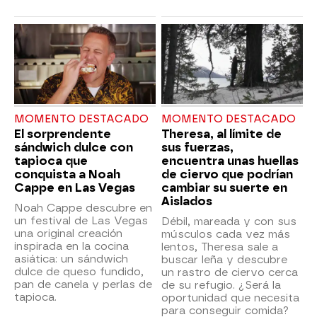
MOMENTO DESTACADO
MOMENTO DESTACADO
El sorprendente
Theresa, al límite de
sándwich dulce con
sus fuerzas,
tapioca que
encuentra unas huellas
conquista a Noah
de ciervo que podrían
Cappe en Las Vegas
cambiar su suerte en
Aislados
Noah Cappe descubre en
un festival de Las Vegas
Débil, mareada y con sus
una original creación
músculos cada vez más
inspirada en la cocina
lentos, Theresa sale a
asiática: un sándwich
buscar leña y descubre
dulce de queso fundido,
un rastro de ciervo cerca
pan de canela y perlas de
de su refugio. ¿Será la
tapioca.
oportunidad que necesita
para conseguir comida?