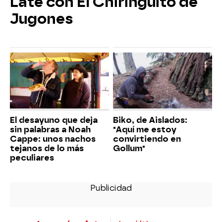
Late con El Chiringuito de
Jugones
El desayuno que deja
Biko, de Aislados:
sin palabras a Noah
"Aquí me estoy
Cappe: unos nachos
convirtiendo en
tejanos de lo más
Gollum"
peculiares