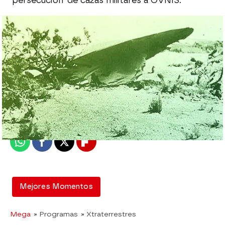
persecución' de cazas militares a OVNIS.
mega
Madrid
Publicado:
25 de enero de 2016, 19:00
Whatsapp
Facebook
X
Flipboard
Mejores Momentos
Mega
» Programas
» Xtraterrestres