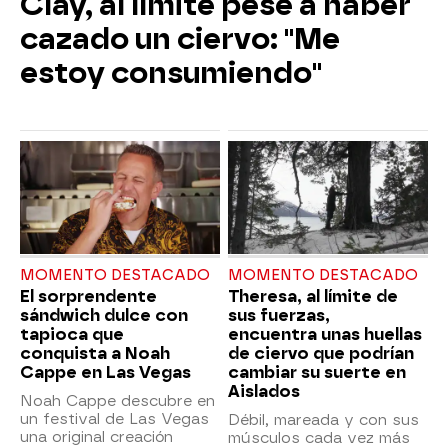
Clay, al límite pese a haber
cazado un ciervo: "Me
estoy consumiendo"
MOMENTO DESTACADO
MOMENTO DESTACADO
El sorprendente
Theresa, al límite de
sándwich dulce con
sus fuerzas,
tapioca que
encuentra unas huellas
conquista a Noah
de ciervo que podrían
Cappe en Las Vegas
cambiar su suerte en
Aislados
Noah Cappe descubre en
un festival de Las Vegas
Débil, mareada y con sus
una original creación
músculos cada vez más