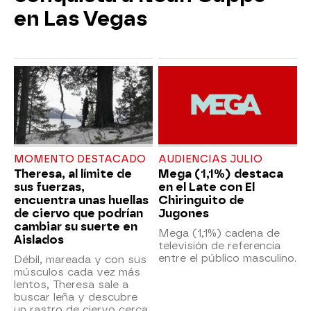
en Las Vegas
MOMENTO DESTACADO
AUDIENCIAS JULIO
Theresa, al límite de
Mega (1,1%) destaca
sus fuerzas,
en el Late con El
encuentra unas huellas
Chiringuito de
de ciervo que podrían
Jugones
cambiar su suerte en
Mega (1,1%) cadena de
Aislados
televisión de referencia
entre el público masculino.
Débil, mareada y con sus
músculos cada vez más
lentos, Theresa sale a
buscar leña y descubre
un rastro de ciervo cerca