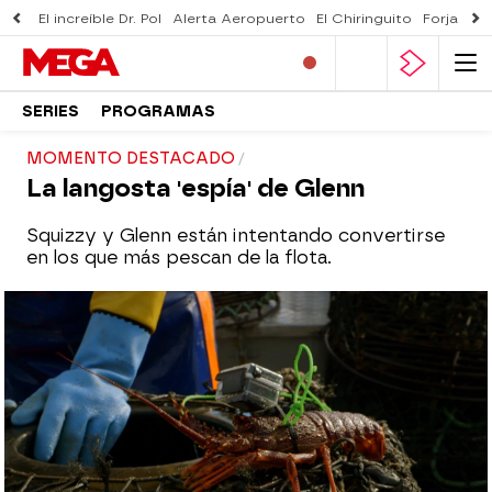
El increíble Dr. Pol
Alerta Aeropuerto
El Chiringuito
Forjado 
SERIES
PROGRAMAS
MOMENTO DESTACADO
La langosta 'espía' de Glenn
Squizzy y Glenn están intentando convertirse
en los que más pescan de la flota.
mega
Madrid