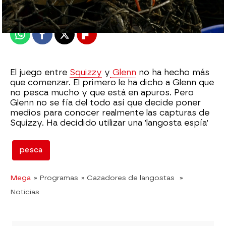
Publicado:
15 de febrero de 2021, 23:36
Whatsapp
Facebook
X
Flipboard
El juego entre
Squizzy
y
Glenn
no ha hecho más
que comenzar. El primero le ha dicho a Glenn que
no pesca mucho y que está en apuros. Pero
Glenn no se fía del todo así que decide poner
medios para conocer realmente las capturas de
Squizzy. Ha decidido utilizar una 'langosta espía'
pesca
Mega
» Programas
» Cazadores de langostas
»
Noticias