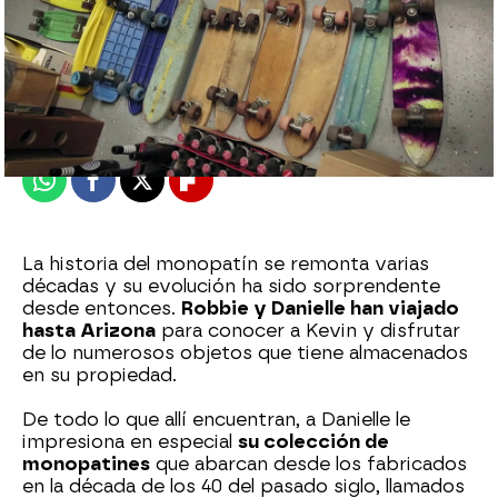
mega
Publicado:
07 de junio de 2024, 21:53
Whatsapp
Facebook
X
Flipboard
La historia del monopatín se remonta varias
décadas y su evolución ha sido sorprendente
desde entonces.
Robbie y Danielle han viajado
hasta Arizona
para conocer a Kevin y disfrutar
de lo numerosos objetos que tiene almacenados
en su propiedad.
De todo lo que allí encuentran, a Danielle le
impresiona en especial
su colección de
monopatines
que abarcan desde los fabricados
en la década de los 40 del pasado siglo, llamados