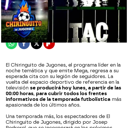
mega
Publicado:
09 de agosto de 2024, 12:45
Whatsapp
Facebook
X
Flipboard
El Chiringuito de Jugones, el programa líder en la
noche temática y que emite Mega, regresa a su
esperada cita con su legión de seguidores. La
vuelta del espacio deportivo de referencia en la
televisión
se producirá hoy lunes, a partir de las
00:00 horas
,
para cubrir todos los frentes
informativos de la temporada futbolística
más
apasionada de los últimos años.
Una temporada más, los espectadores de El
Chiringuito de Jugones, dirigido por Josep
Pedrerol, que se incorporará en los próximos